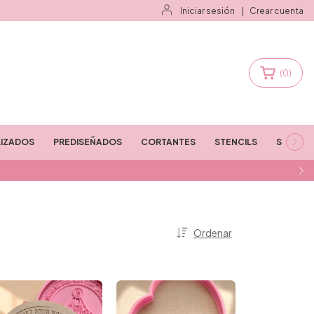
Iniciar sesión
|
Crear cuenta
(
0
)
IZADOS
PREDISEÑADOS
CORTANTES
STENCILS
STAMPS
Ordenar