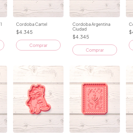
1
Cordoba Cartel
Cordoba Argentina
C
Ciudad
$4.345
$
$4.345
Comprar
Comprar