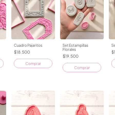
Cuadro Pajaritos
Set Estampillas
S
Florales
$18.500
$
$19.500
Comprar