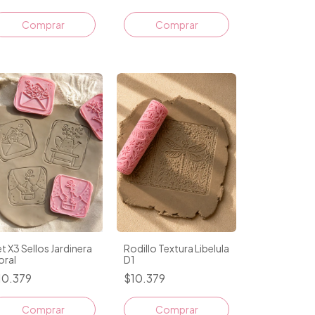
Comprar
Comprar
t X3 Sellos Jardinera
Rodillo Textura Libelula
oral
D1
10.379
$10.379