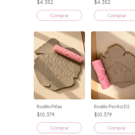
$4.352
$4.352
Comprar
Comprar
Rodillo Piñas
Rodillo Pez Koi D2
$10.379
$10.379