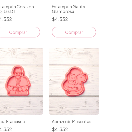
stampilla Corazon
Estampilla Gatita
jitas D1
Glamorosa
4.352
$4.352
Comprar
Comprar
apa Francisco
Abrazo de Mascotas
4.352
$4.352