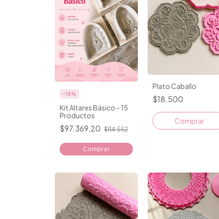
Plato Caballo
-
15
%
$18.500
Kit Altares Básico - 15
Productos
Comprar
$97.369,20
$114.552
Comprar