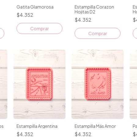
Gatita Glamorosa
Estampilla Corazon
E
Hojitas D2
Ho
$4.352
$4.352
$
Comprar
Comprar
os
Estampilla Argentina
Estampilla Más Amor
P
$4.352
$4.352
$