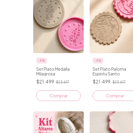
-
9
%
-
9
%
Set Plato Medalla
Set Plato Paloma
Milagrosa
Espiritu Santo
$21.499
$21.499
$23.617
$23.617
Comprar
Comprar