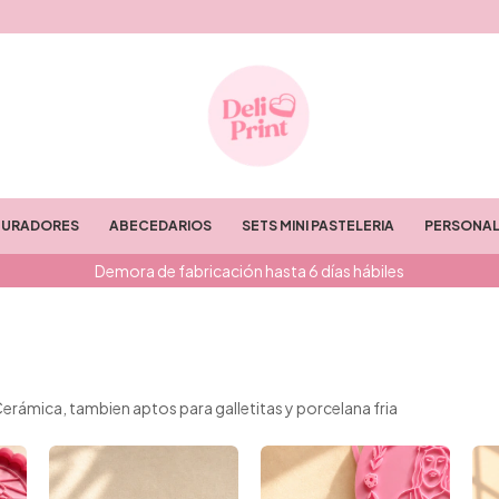
TURADORES
ABECEDARIOS
SETS MINI PASTELERIA
PERSONAL
Demora de fabricación hasta 6 días hábiles
rámica, tambien aptos para galletitas y porcelana fria