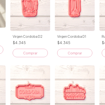
Virgen Cordoba D2
Virgen Cordoba D1
R
$4.345
$4.345
$
Comprar
Comprar