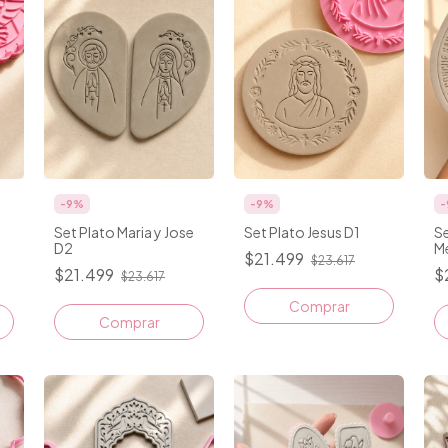
-
9
%
-
9
%
-
Set Plato Maria y Jose
Set Plato Jesus D1
Se
D2
Me
$21.499
$23.617
$21.499
$
$23.617
Comprar
Comprar