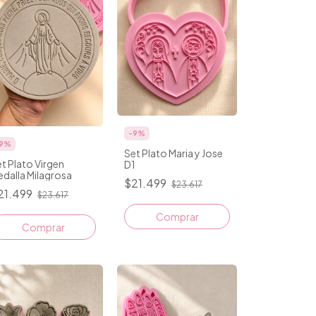
-
9
%
9
%
Set Plato Maria y Jose
t Plato Virgen
D1
dalla Milagrosa
$21.499
$23.617
21.499
$23.617
Comprar
Comprar