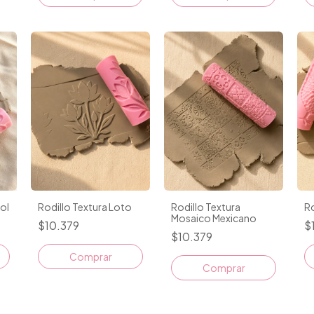
sol
Rodillo Textura Loto
Rodillo Textura
Ro
Mosaico Mexicano
$10.379
$
$10.379