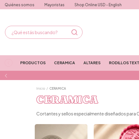
Quiénes somos
Mayoristas
Shop Online USD - English
PRODUCTOS
CERAMICA
ALTARES
RODILLOS TEX
Inicio
/
CERAMICA
CERAMICA
Cortantes y sellos especialmente diseñados para Ce