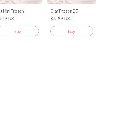
t Mini Frozen
Olaf Frozen D3
9.19 USD
$4.89 USD
Buy