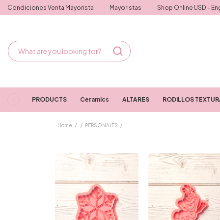
Condiciones Venta Mayorista
Mayoristas
Shop Online USD - Eng
PRODUCTS
Ceramics
ALTARES
RODILLOS TEXTU
Home
/
/
PERSONAJES
/