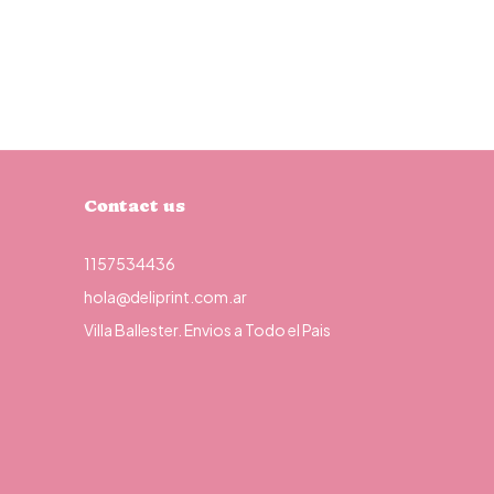
Contact us
1157534436
hola@deliprint.com.ar
Villa Ballester. Envios a Todo el Pais