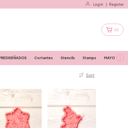
Log in
|
Register
(
0
)
PREDISEÑADOS
Cortantes
Stencils
Stamps
MAYORISTAS
Sort