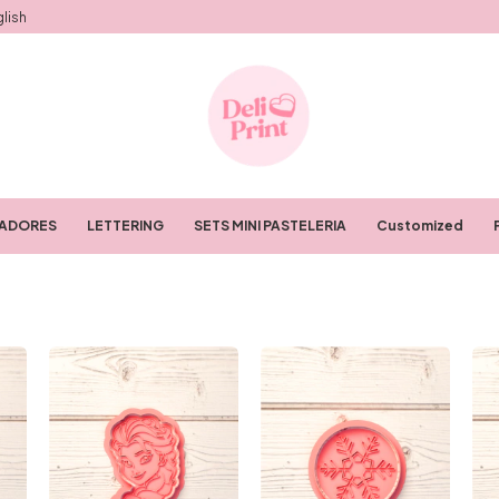
lish
RADORES
LETTERING
SETS MINI PASTELERIA
Customized