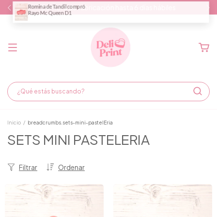
Demora de fabricación hasta 6 días hábiles
Inicio
/
breadcrumbs.sets-mini-pastelEria
SETS MINI PASTELERIA
Filtrar
Ordenar