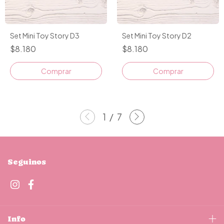
Set Mini Toy Story D3
Set Mini Toy Story D2
$8.180
$8.180
1
/
7
Seguinos
Info