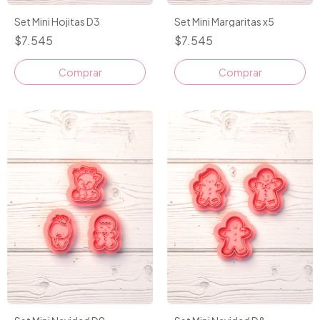
Set Mini Hojitas D3
Set Mini Margaritas x5
$7.545
$7.545