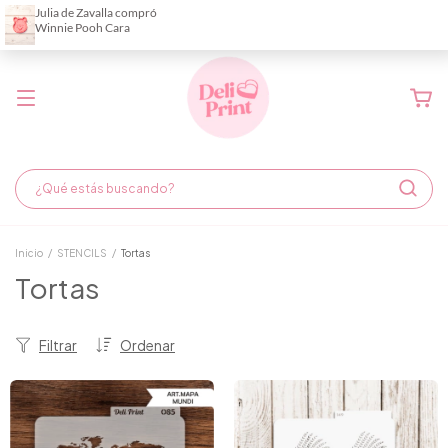
Demora de fabricación hasta 6 días hábiles
Inicio
/
STENCILS
/
Tortas
Tortas
Filtrar
Ordenar