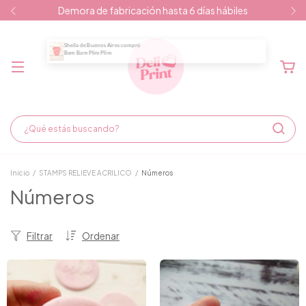
Demora de fabricación hasta 6 días hábiles
Inicio
/
STAMPS RELIEVE ACRILICO
/
Números
Números
Filtrar
Ordenar