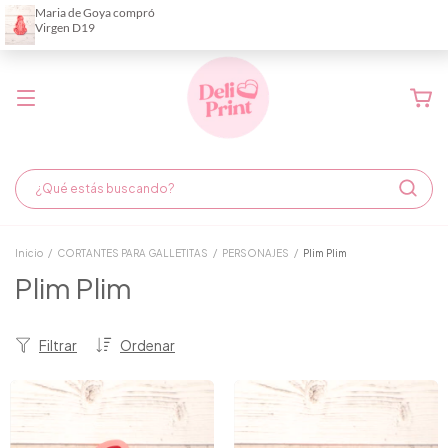
Demora de fabricación hasta 6 días hábiles
Inicio
/
CORTANTES PARA GALLETITAS
/
PERSONAJES
/
Plim Plim
Plim Plim
Filtrar
Ordenar