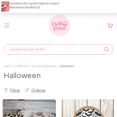
Demora de fabricación hasta 6 días hábiles
Inicio
/
STENCILS
/
Fechas Especiales
/
Halloween
Halloween
Filtrar
Ordenar