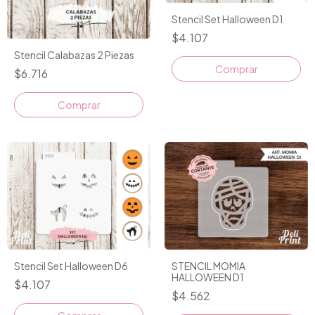
Stencil Set Halloween D1
$4.107
Stencil Calabazas 2 Piezas
$6.716
STENCIL MOMIA
Stencil Set Halloween D6
HALLOWEEN D1
$4.107
$4.562