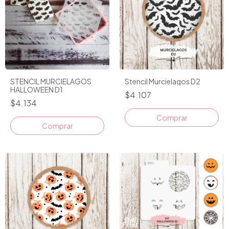
STENCIL MURCIELAGOS
Stencil Murcielagos D2
HALLOWEEN D1
$4.107
$4.134