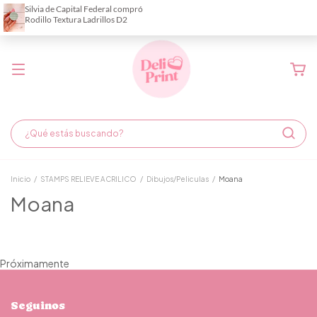
Demora de fabricación hasta 6 días hábiles
Inicio
/
STAMPS RELIEVE ACRILICO
/
Dibujos/Peliculas
/
Moana
Moana
Próximamente
Seguinos