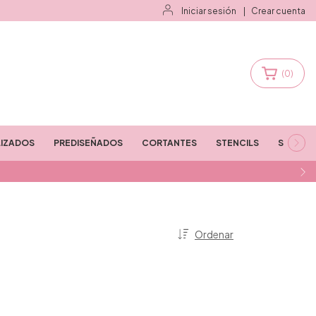
Iniciar sesión
|
Crear cuenta
(
0
)
IZADOS
PREDISEÑADOS
CORTANTES
STENCILS
STAMPS
Ordenar