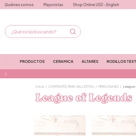
Quiénes somos
Mayoristas
Shop Online USD - English
PRODUCTOS
CERAMICA
ALTARES
RODILLOS TEX
Inicio
/
CORTANTES PARA GALLETITAS
/
PERSONAJES
/
League 
League of Legends