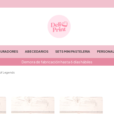
TURADORES
ABECEDARIOS
SETS MINI PASTELERIA
PERSONAL
Demora de fabricación hasta 6 días hábiles
of Legends