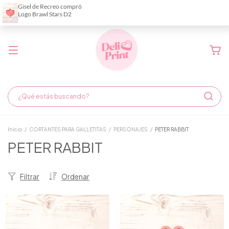
Demora de fabricación hasta 6 días hábiles
Inicio
/
CORTANTES PARA GALLETITAS
/
PERSONAJES
/
PETER RABBIT
PETER RABBIT
Filtrar
Ordenar