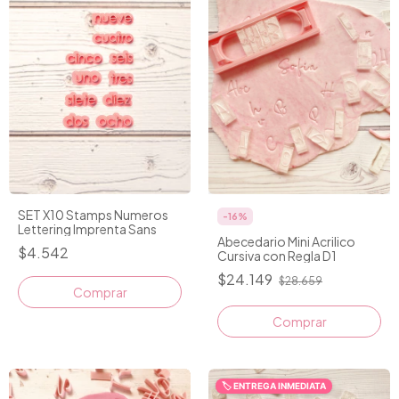
SET X10 Stamps Numeros
-
16
%
Lettering Imprenta Sans
Abecedario Mini Acrilico
$4.542
Cursiva con Regla D1
$24.149
$28.659
🏷️ ENTREGA INMEDIATA