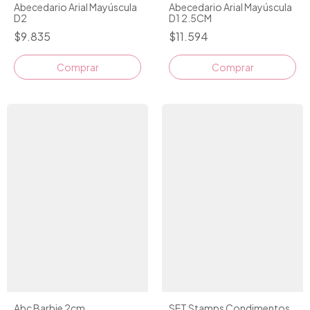
Abecedario Arial Mayúscula
Abecedario Arial Mayúscula
D2
D1 2.5CM
$9.835
$11.594
Comprar
Comprar
SET Stamps Condimentos
Abc Barbie 2cm