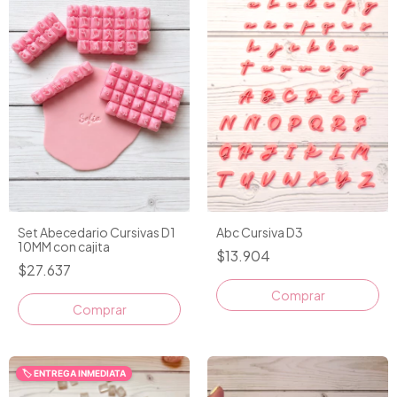
Abc Cursiva D3
Set Abecedario Cursivas D1
10MM con cajita
$13.904
$27.637
Comprar
🏷️ ENTREGA INMEDIATA