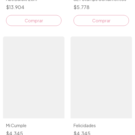
$5.778
$13.904
Mi Cumple
Felicidades
$4.345
$4.345