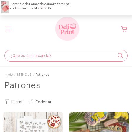
Demora de fabricación hasta 6 días hábiles
Inicio
/
STENCILS
/
Patrones
Patrones
Filtrar
Ordenar