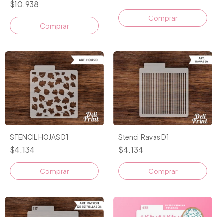
$10.938
STENCIL HOJAS D1
Stencil Rayas D1
$4.134
$4.134