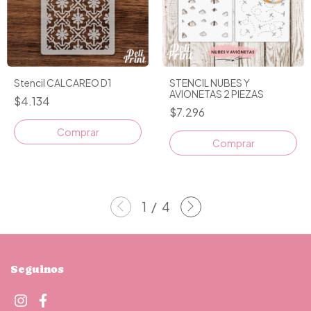
Stencil CALCAREO D1
STENCIL NUBES Y
AVIONETAS 2 PIEZAS
$4.134
$7.296
1
/
4
Seguinos