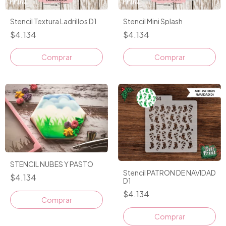
Stencil Textura Ladrillos D1
Stencil Mini Splash
$4.134
$4.134
STENCIL NUBES Y PASTO
Stencil PATRON DE NAVIDAD
$4.134
D1
$4.134