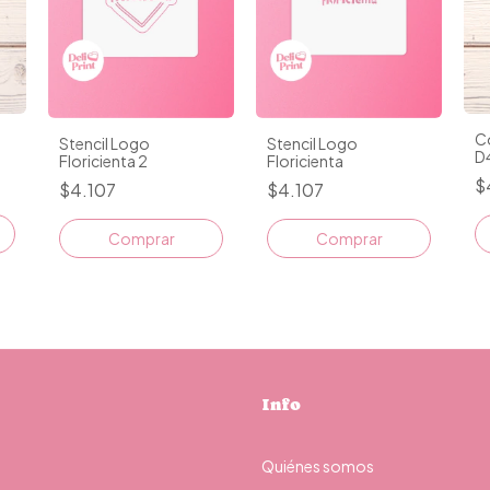
Co
Stencil Logo
Stencil Logo
D
Floricienta 2
Floricienta
$
$4.107
$4.107
Comprar
Comprar
Info
Quiénes somos