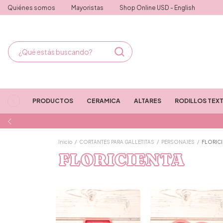
Quiénes somos
Mayoristas
Shop Online USD - English
PRODUCTOS
CERAMICA
ALTARES
RODILLOS TEX
Inicio
/
CORTANTES PARA GALLETITAS
/
PERSONAJES
/
FLORIC
FLORICIENTA