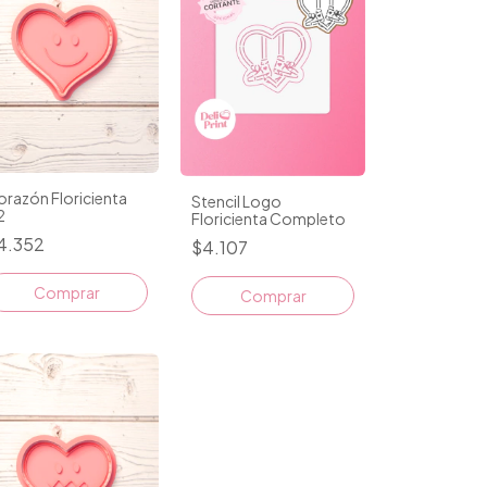
razón Floricienta
Stencil Logo
2
Floricienta Completo
4.352
$4.107
Comprar
Comprar