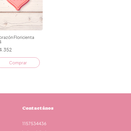
razón Floricienta
4
4.352
Comprar
Contactános
1157534436