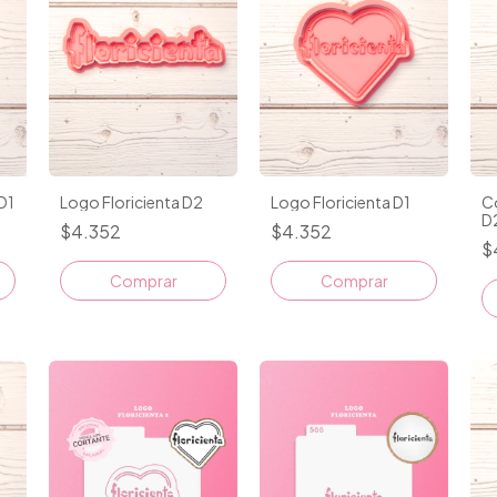
D1
Logo Floricienta D2
Logo Floricienta D1
Co
D
$4.352
$4.352
$
Comprar
Comprar