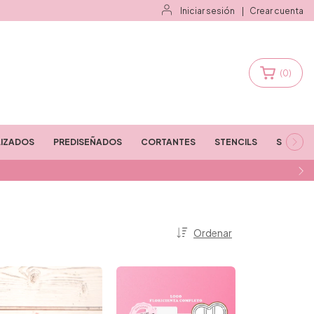
Iniciar sesión
|
Crear cuenta
(
0
)
IZADOS
PREDISEÑADOS
CORTANTES
STENCILS
STAMPS
Ordenar