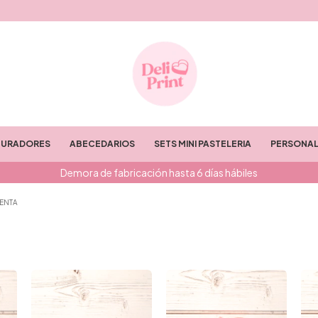
TURADORES
ABECEDARIOS
SETS MINI PASTELERIA
PERSONAL
Demora de fabricación hasta 6 días hábiles
IENTA