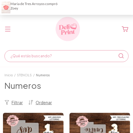
Demora de fabricación hasta 6 días hábiles
Inicio
/
STENCILS
/
Numeros
Numeros
Filtrar
Ordenar