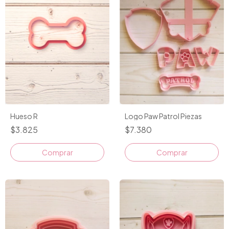
Logo Paw Patrol Piezas
Hueso R
$7.380
$3.825
Comprar