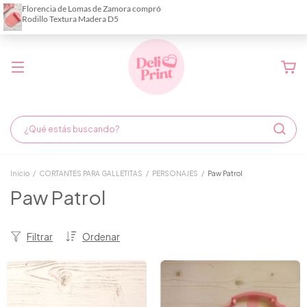
Demora de fabricación hasta 6 días hábiles
Inicio
/
CORTANTES PARA GALLETITAS
/
PERSONAJES
/
Paw Patrol
Paw Patrol
Filtrar
Ordenar