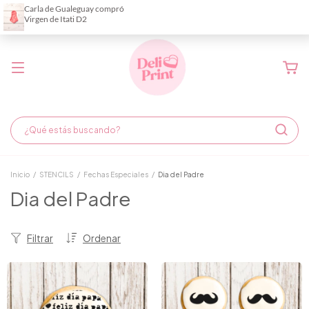
Demora de fabricación hasta 6 días hábiles
Inicio
/
STENCILS
/
Fechas Especiales
/
Dia del Padre
Dia del Padre
Filtrar
Ordenar