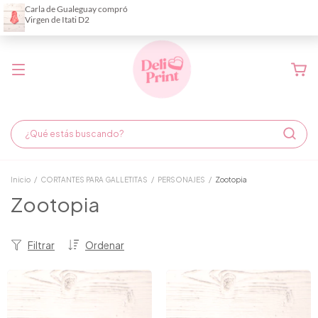
Demora de fabricación hasta 6 días hábiles
Inicio
/
CORTANTES PARA GALLETITAS
/
PERSONAJES
/
Zootopia
Zootopia
Filtrar
Ordenar