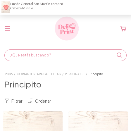
Demora de fabricación hasta 6 días hábiles
Inicio
/
CORTANTES PARA GALLETITAS
/
PERSONAJES
/
Principito
Principito
Filtrar
Ordenar