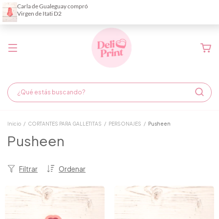
Demora de fabricación hasta 6 días hábiles
Inicio
/
CORTANTES PARA GALLETITAS
/
PERSONAJES
/
Pusheen
Pusheen
Filtrar
Ordenar