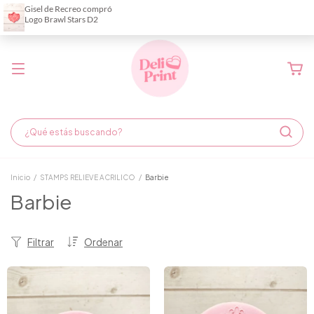
Demora de fabricación hasta 6 días hábiles
Inicio
/
STAMPS RELIEVE ACRILICO
/
Barbie
Barbie
Filtrar
Ordenar