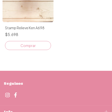
Stamp Relieve Ken A698
$5.698
Seguinos
Info