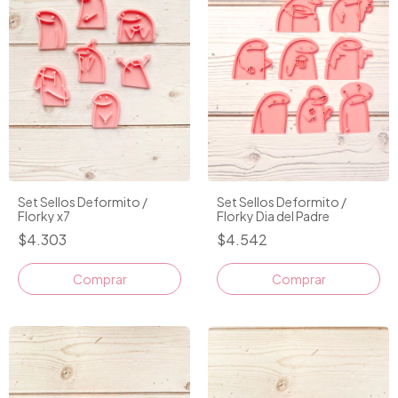
Set Sellos Deformito /
Set Sellos Deformito /
Florky Dia del Padre
Florky x7
$4.542
$4.303