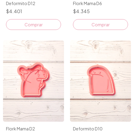
Deformito D12
Flork Mama D6
$4.401
$4.345
Comprar
Comprar
Flork Mama D2
Deformito D10