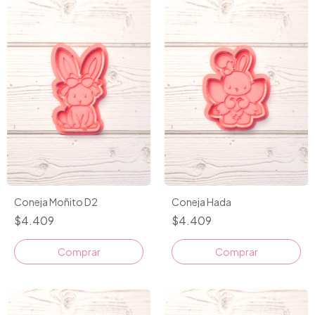
Coneja Moñito D2
Coneja Hada
$4.409
$4.409
Comprar
Comprar