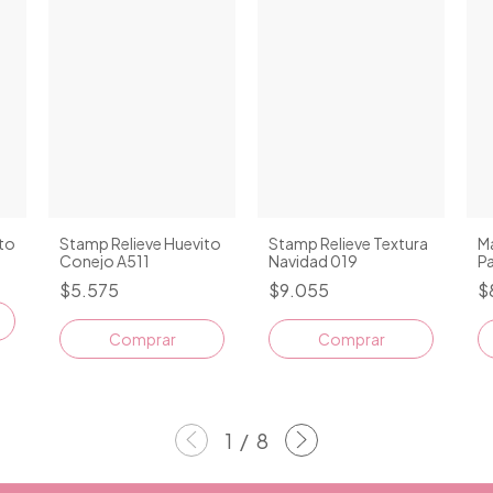
ito
Stamp Relieve Huevito
Stamp Relieve Textura
Ma
Conejo A511
Navidad 019
P
$5.575
$9.055
$
Comprar
1
/
8