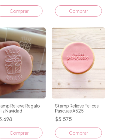
Comprar
tamp Relieve Regalo
Stamp Relieve Felices
liz Navidad
Pascuas A525
5.698
$5.575