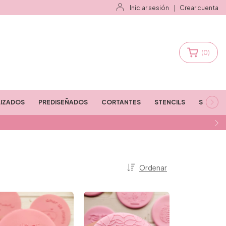
Iniciar sesión
|
Crear cuenta
(
0
)
IZADOS
PREDISEÑADOS
CORTANTES
STENCILS
STAMPS
Ordenar