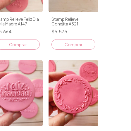
amp Relieve Feliz Dia
Stamp Relieve
 la Madre A147
Conejita A521
5.664
$5.575