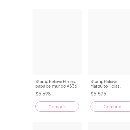
Stamp Relieve El mejor
Stamp Relieve
papa del mundo A336
Marquito Hojas
Navidad A454
$5.698
$5.575