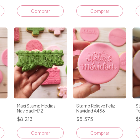
Maxi Stamp Medias
Stamp Relieve Feliz
S
Navidad M72
Navidad A488
Fe
$8.213
$5.575
$
Comprar