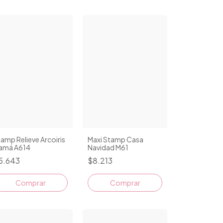
amp Relieve Arcoiris
Maxi Stamp Casa
amá A614
Navidad M61
5.643
$8.213
Comprar
Comprar