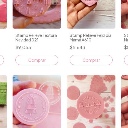
o
Stamp Relieve Textura
Stamp Relieve Feliz día
St
Navidad 021
Mamá A610
N
$9.055
$5.643
$
Comprar
Comprar