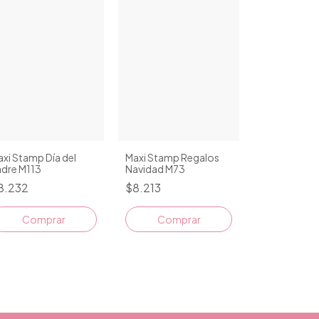
xi Stamp Día del
Maxi Stamp Regalos
adre M113
Navidad M73
8.232
$8.213
Comprar
Comprar