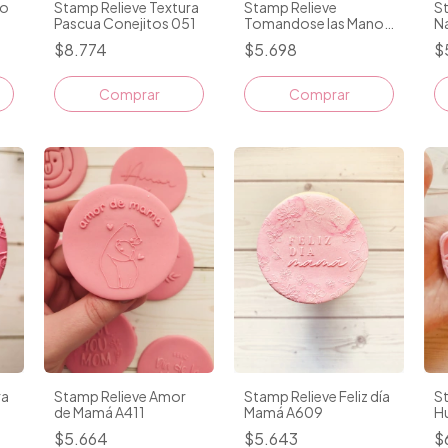
Stamp Relieve Textura
Stamp Relieve
mo
St
Pascua Conejitos 051
Tomandose las Manos
N
A329
$8.774
$5.698
$
Comprar
St
ra
Stamp Relieve Amor
Stamp Relieve Feliz día
Hu
de Mamá A411
Mamá A609
$
$5.664
$5.643