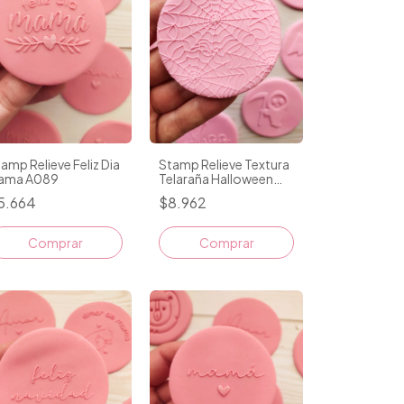
amp Relieve Feliz Dia
Stamp Relieve Textura
ama A089
Telaraña Halloween
075
5.664
$8.962