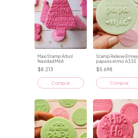
Maxi Stamp Árbol
Stamp Relieve El mej
Navidad M68
papa es el mio A335
$8.213
$5.698
Comprar