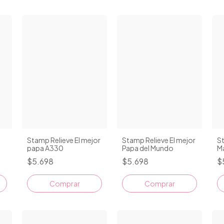
Stamp Relieve El mejor
Stamp Relieve El mejor
St
papa A330
Papa del Mundo
M
$5.698
$5.698
$