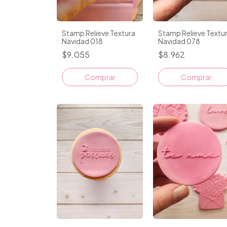
Stamp Relieve Textura
Stamp Relieve Textu
Navidad 018
Navidad 078
$9.055
$8.962
Comprar
Comprar