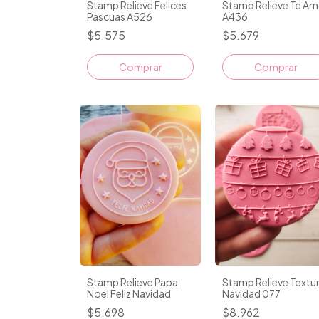
Stamp Relieve Felices
Stamp Relieve Te A
Pascuas A526
A436
$5.575
$5.679
Stamp Relieve Papa
Stamp Relieve Textu
Noel Feliz Navidad
Navidad 077
$5.698
$8.962