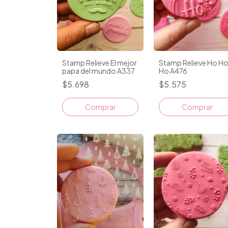
Stamp Relieve El mejor
Stamp Relieve Ho H
papa del mundo A337
Ho A476
$5.698
$5.575