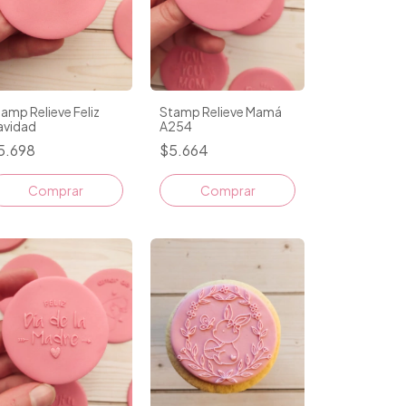
amp Relieve Feliz
Stamp Relieve Mamá
avidad
A254
5.698
$5.664