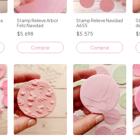
ra
Stamp Relieve Arbol
Stamp Relieve Navidad
St
Feliz Navidad
A655
de
$5.698
$5.575
$