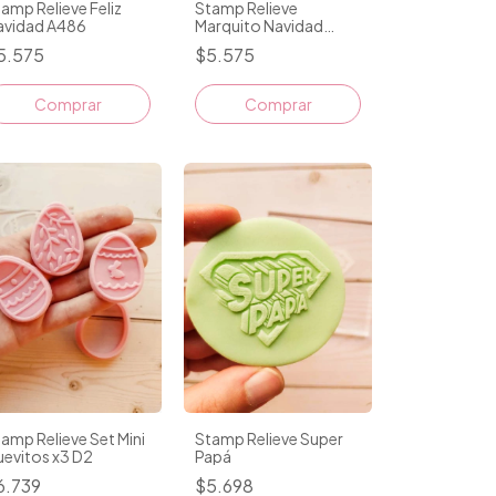
amp Relieve Feliz
Stamp Relieve
avidad A486
Marquito Navidad
A482
5.575
$5.575
amp Relieve Set Mini
Stamp Relieve Super
evitos x3 D2
Papá
6.739
$5.698