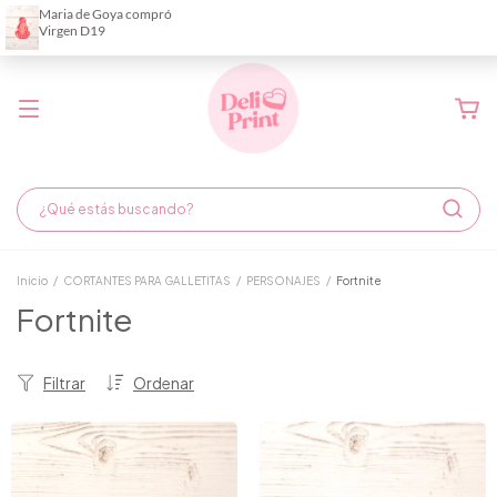
Demora de fabricación hasta 6 días hábiles
Inicio
/
CORTANTES PARA GALLETITAS
/
PERSONAJES
/
Fortnite
Fortnite
Filtrar
Ordenar