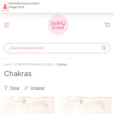
Demora de fabricación hasta 6 días hábiles
Inicio
/
CORTANTES PARA GALLETITAS
/
Chakras
Chakras
Filtrar
Ordenar