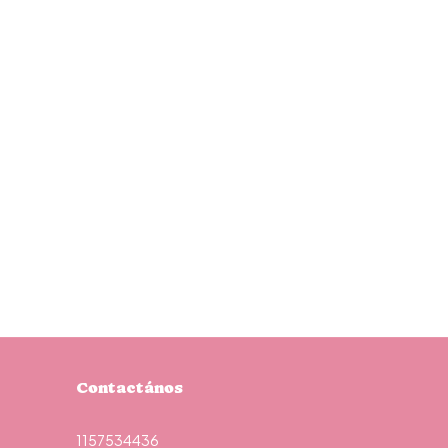
Contactános
1157534436