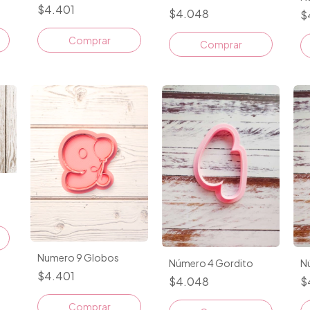
$4.401
$4.048
$
Comprar
Comprar
Numero 9 Globos
Número 4 Gordito
N
$4.401
$4.048
$
Comprar