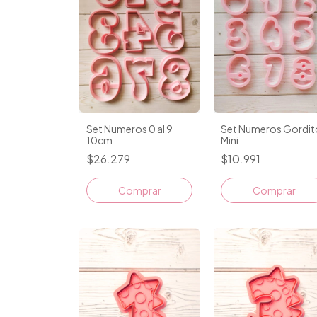
Set Numeros 0 al 9
Set Numeros Gordit
10cm
Mini
$26.279
$10.991