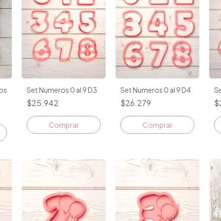
Se
os
Set Numeros 0 al 9 D3
Set Numeros 0 al 9 D4
$
$25.942
$26.279
Comprar
Comprar