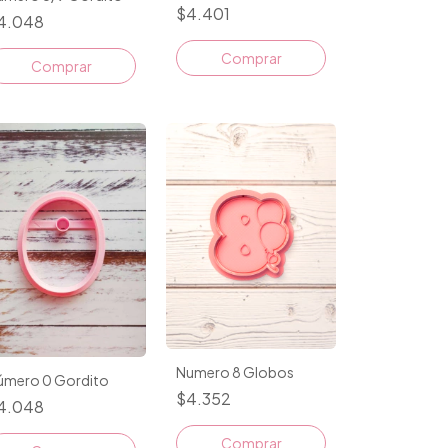
$4.401
4.048
Comprar
Comprar
Numero 8 Globos
úmero 0 Gordito
$4.352
4.048
Comprar