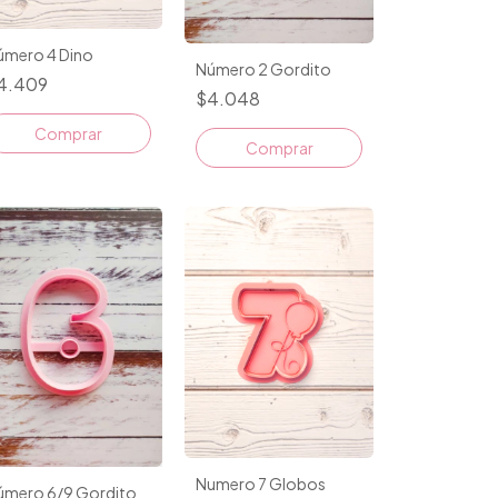
úmero 4 Dino
Número 2 Gordito
4.409
$4.048
Comprar
Comprar
Numero 7 Globos
úmero 6/9 Gordito