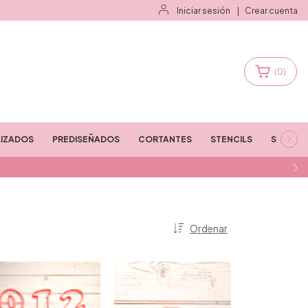
Iniciar sesión
|
Crear cuenta
(
0
)
IZADOS
PREDISEÑADOS
CORTANTES
STENCILS
STAMPS
Ordenar