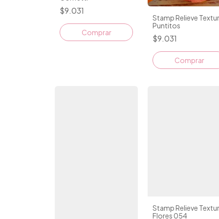
$9.031
Stamp Relieve Textu
Puntitos
Comprar
$9.031
Comprar
Stamp Relieve Textu
Flores 054