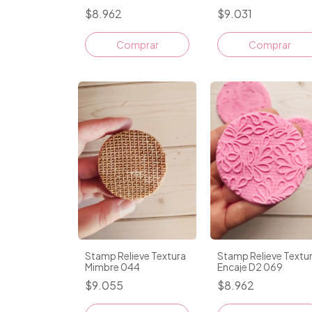
$8.962
$9.031
Comprar
Comprar
Stamp Relieve Textura
Stamp Relieve Textu
Mimbre 044
Encaje D2 069
$9.055
$8.962