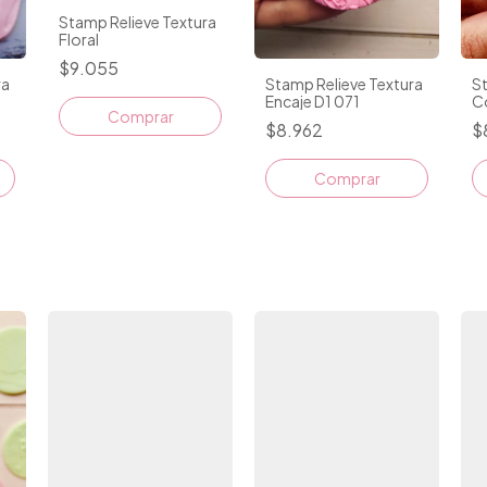
Stamp Relieve Textura
Floral
$9.055
ra
Stamp Relieve Textura
St
Encaje D1 071
C
Comprar
$8.962
$
Comprar