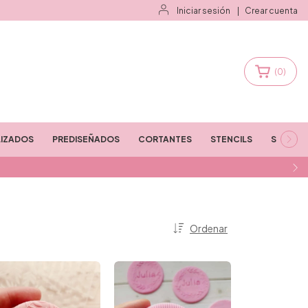
Iniciar sesión
|
Crear cuenta
(
0
)
IZADOS
PREDISEÑADOS
CORTANTES
STENCILS
STAMPS
Ordenar