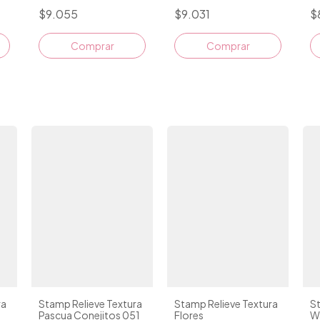
$9.055
$9.031
$
Comprar
Comprar
Stamp Relieve Textura
ra
Stamp Relieve Textura
St
Pascua Conejitos 051
Flores
W