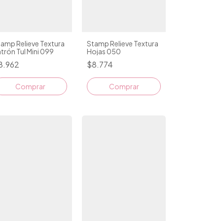
amp Relieve Textura
Stamp Relieve Textura
trón Tul Mini 099
Hojas 050
8.962
$8.774
Comprar
Comprar