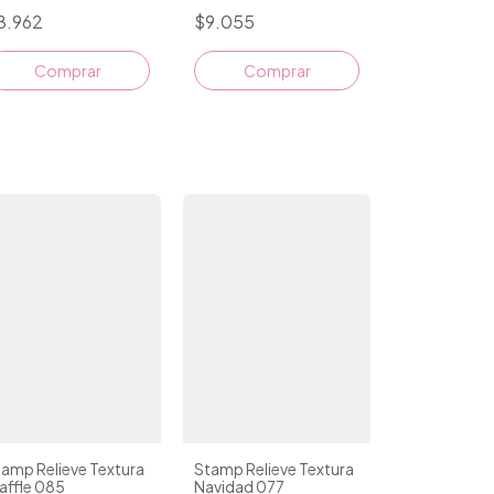
8.962
$9.055
Comprar
Comprar
amp Relieve Textura
Stamp Relieve Textura
affle 085
Navidad 077