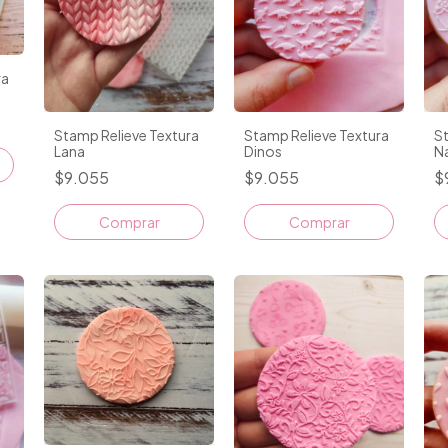
ra
Stamp Relieve Textura
Stamp Relieve Textura
St
Lana
Dinos
N
$9.055
$9.055
$
Comprar
Comprar