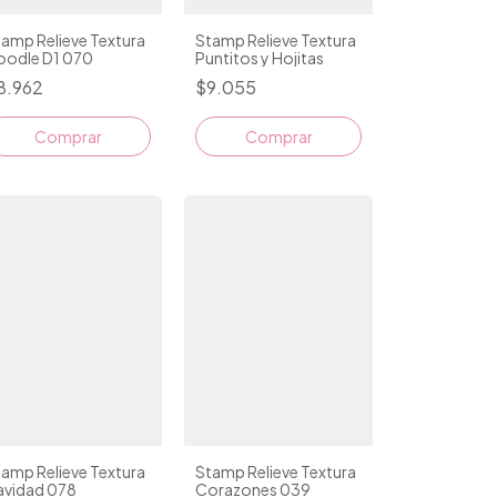
amp Relieve Textura
Stamp Relieve Textura
oodle D1 070
Puntitos y Hojitas
8.962
$9.055
Comprar
Comprar
amp Relieve Textura
Stamp Relieve Textura
avidad 078
Corazones 039