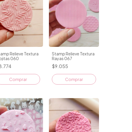
amp Relieve Textura
Stamp Relieve Textura
ojitas 060
Rayas 067
8.774
$9.055
Comprar
Comprar