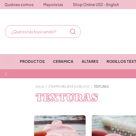
Quiénes somos
Mayoristas
Shop Online USD - English
PRODUCTOS
CERAMICA
ALTARES
RODILLOS TEX
Inicio
/
STAMPS RELIEVE ACRILICO
/
TEXTURAS
TEXTURAS