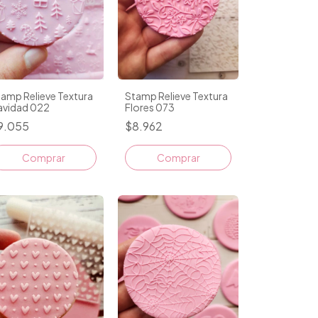
amp Relieve Textura
Stamp Relieve Textura
avidad 022
Flores 073
9.055
$8.962
Comprar
Comprar