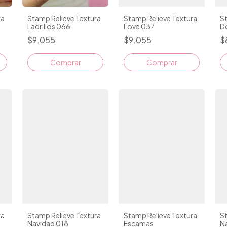
ra
Stamp Relieve Textura
Stamp Relieve Textura
St
Ladrillos 066
Love 037
D
$9.055
$9.055
$
Comprar
Comprar
ra
Stamp Relieve Textura
Stamp Relieve Textura
St
Navidad 018
Escamas
N