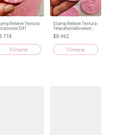
amp Relieve Textura
Stamp Relieve Textura
orazones 041
Telaraña Halloween
075
8.774
$8.962
Comprar