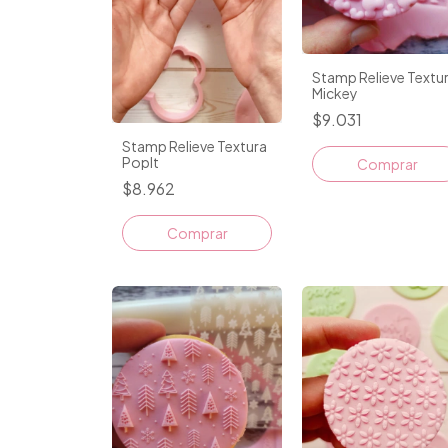
Stamp Relieve Textu
Mickey
$9.031
Stamp Relieve Textura
PopIt
Comprar
$8.962
Comprar