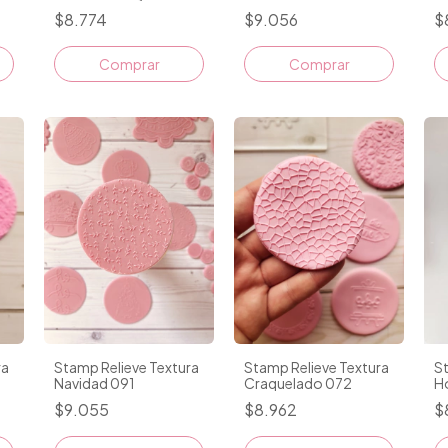
$8.774
$9.056
$
Comprar
Comprar
ra
Stamp Relieve Textura
Stamp Relieve Textura
St
Navidad 091
Craquelado 072
Ho
$9.055
$8.962
$