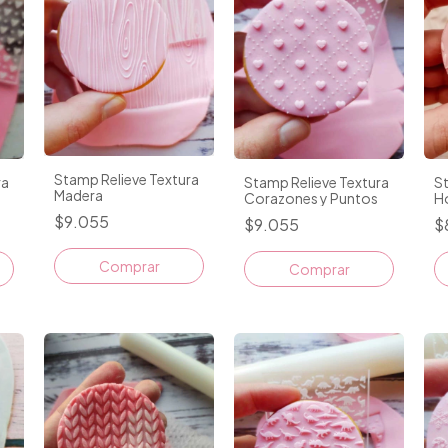
Stamp Relieve Textura
ra
Stamp Relieve Textura
St
Madera
Corazones y Puntos
H
$9.055
$9.055
$
Comprar
Comprar