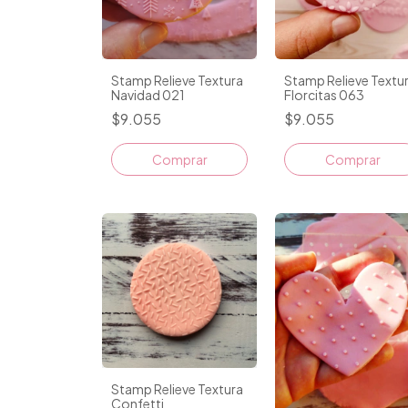
Stamp Relieve Textura
Stamp Relieve Textu
Navidad 021
Florcitas 063
$9.055
$9.055
Comprar
Comprar
Stamp Relieve Textura
Confetti