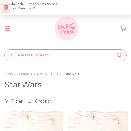
Demora de fabricación hasta 6 días hábiles
Inicio
/
CORTANTES PARA GALLETITAS
/
Star Wars
Star Wars
Filtrar
Ordenar