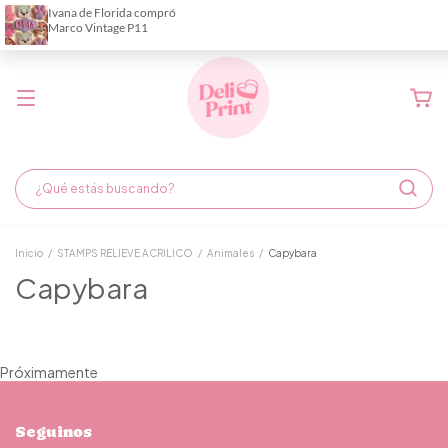
Demora de fabricación hasta 6 días hábiles
Inicio
/
STAMPS RELIEVE ACRILICO
/
Animales
/
Capybara
Capybara
Próximamente
Seguinos