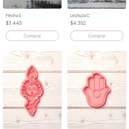
Flecha S
Lechuza C
$3.445
$4.352
Comprar
Comprar