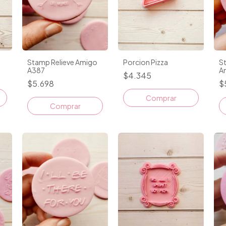
Stamp Relieve Amigo
Porcion Pizza
St
A387
A
$4.345
$5.698
$
Comprar