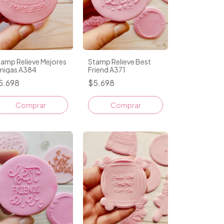
amp Relieve Mejores
Stamp Relieve Best
migas A384
Friend A371
5.698
$5.698