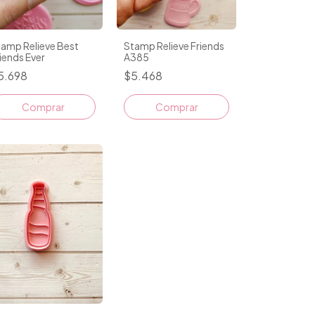
amp Relieve Best
Stamp Relieve Friends
iends Ever
A385
5.698
$5.468
Comprar