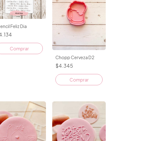
encil Feliz Dia
4.134
Chopp Cerveza D2
$4.345
Comprar