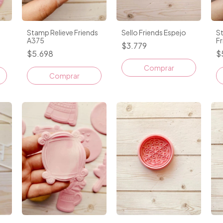
Stamp Relieve Friends
St
Sello Friends Espejo
A375
Fr
$3.779
$5.698
$
Comprar