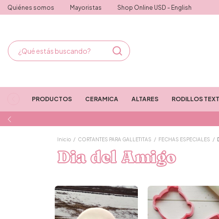
Quiénes somos
Mayoristas
Shop Online USD - English
PRODUCTOS
CERAMICA
ALTARES
RODILLOS TEX
Inicio
/
CORTANTES PARA GALLETITAS
/
FECHAS ESPECIALES
/
Dia del Amigo