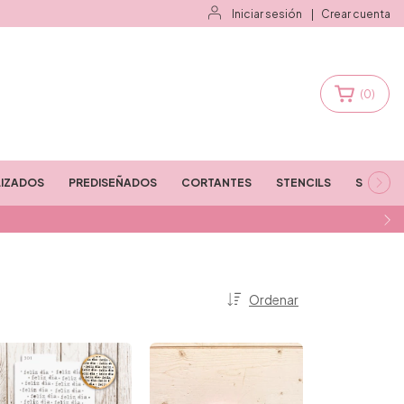
Iniciar sesión
|
Crear cuenta
(
0
)
IZADOS
PREDISEÑADOS
CORTANTES
STENCILS
STAMPS
Ordenar