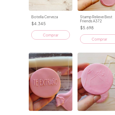
Stamp Relieve Best
Botella Cerveza
Friends A372
$4.345
$5.698
Comprar