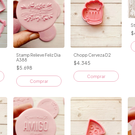
St
$
Stamp Relieve Feliz Dia
Chopp Cerveza D2
A388
$4.345
$5.698
Comprar