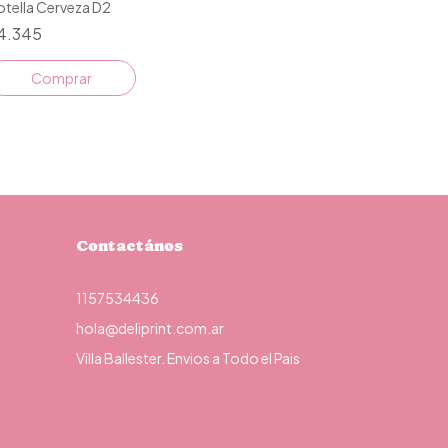
tella Cerveza D2
4.345
Comprar
Contactános
1157534436
hola@deliprint.com.ar
Villa Ballester. Envios a Todo el Pais