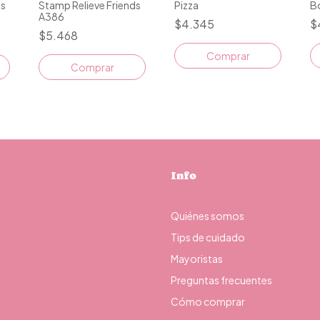
as
Stamp Relieve Friends
Pizza
Bo
A386
$4.345
$
$5.468
Comprar
Comprar
Info
Quiénes somos
Tips de cuidado
Mayoristas
Preguntas frecuentes
Cómo comprar