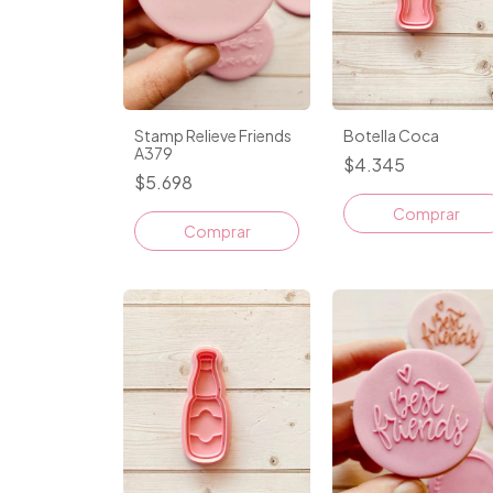
Stamp Relieve Friends
Botella Coca
A379
$4.345
$5.698
Comprar