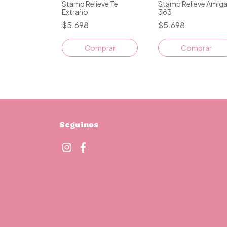
Stamp Relieve Te
Stamp Relieve Amig
Extraño
383
$5.698
$5.698
Seguinos