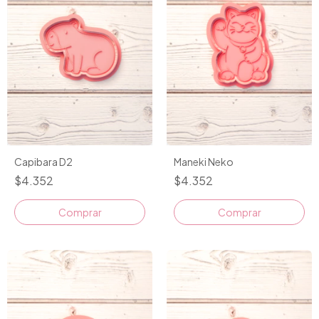
Maneki Neko
Capibara D2
$4.352
$4.352
Comprar
Comprar