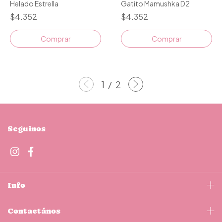
Helado Estrella
Gatito Mamushka D2
$4.352
$4.352
Comprar
Comprar
1
/
2
Seguinos
Info
Contactános