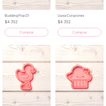
Budding Pop D1
Lluvia Corazones
$4.352
$4.352
Comprar
Comprar