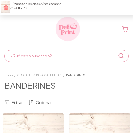
Demora de fabricación hasta 6 días hábiles
Inicio
/
CORTANTES PARA GALLETITAS
/
BANDERINES
BANDERINES
Filtrar
Ordenar