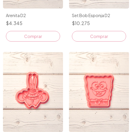
Arenita D2
Set Bob Esponja D2
$4.345
$10.275
Comprar