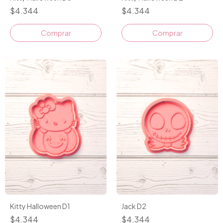
$4.344
$4.344
Comprar
Comprar
Kitty Halloween D1
Jack D2
$4.344
$4.344