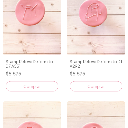
Stamp Relieve Deformito
Stamp Relieve Deformito D1
D7 A531
A292
$5.575
$5.575