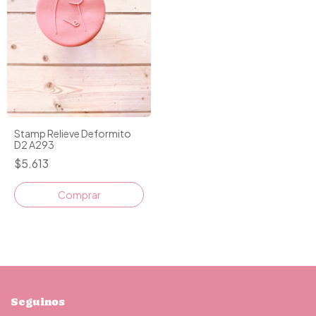
Stamp Relieve Deformito
D2 A293
$5.613
Seguinos