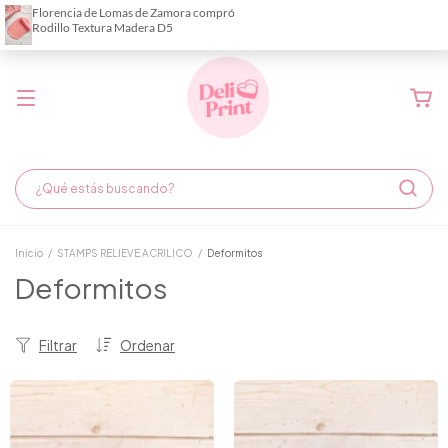
Demora de fabricación hasta 6 días hábiles
Inicio
/
STAMPS RELIEVE ACRILICO
/
Deformitos
Deformitos
Filtrar
Ordenar