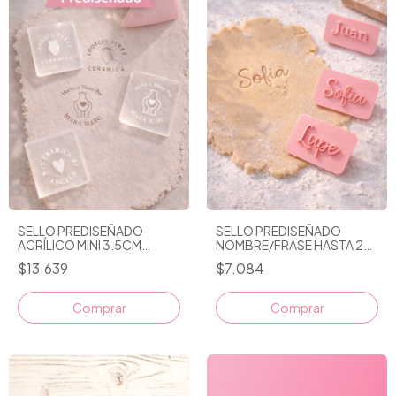
SELLO PREDISEÑADO
SELLO PREDISEÑADO
ACRÍLICO MINI 3.5CM
NOMBRE/FRASE HASTA 2
NOMBRE/PALABRA
PALABRAS
$13.639
$7.084
PERSONALIZABLE
Comprar
Comprar