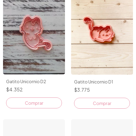
Gatito Unicornio D2
Gatito Unicornio D1
$4.352
$3.775
Comprar
Comprar