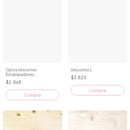
Ojitos Unicornio
Unicornio L
Estampadores
$3.825
Fondant/Buttercream
$2.868
Tortas
Comprar