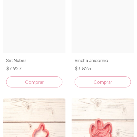
Set Nubes
Vincha Unicornio
$7.927
$3.825
Comprar
Comprar