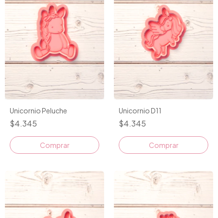
Unicornio Peluche
Unicornio D11
$4.345
$4.345
Comprar
Comprar