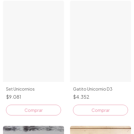
Set Unicornios
Gatito Unicornio D3
$9.081
$4.352
Comprar