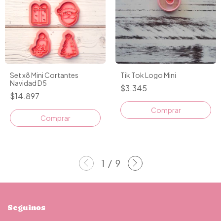
Set x8 Mini Cortantes
Tik Tok Logo Mini
Navidad D5
$3.345
$14.897
1
/
9
Seguinos