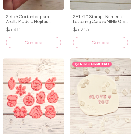
Set x6 Cortantes para
SET X10 Stamps Numeros
Arcilla Modelo Hojitas
Lettering Cursiva MINIS 0.5
Tropicales Mini D4
A 1.2CM
$5.415
$5.253
🏷️ ENTREGA INMEDIATA