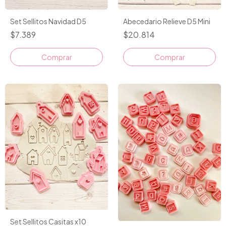
Set Sellitos Navidad D5
Abecedario Relieve D5 Mini
$7.389
$20.814
Set Sellitos Casitas x10