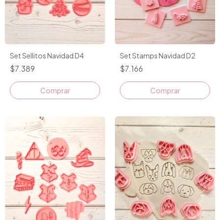
Set Sellitos Navidad D4
Set Stamps Navidad D2
$7.389
$7.166