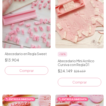
Abecedario en Regla Sweet
-
16
%
$13.904
Abecedario Mini Acrilico
Cursiva con Regla D1
$24.149
$28.659
🏷️ ENTREGA INMEDIATA
🏷️ ENTREGA INMEDIATA