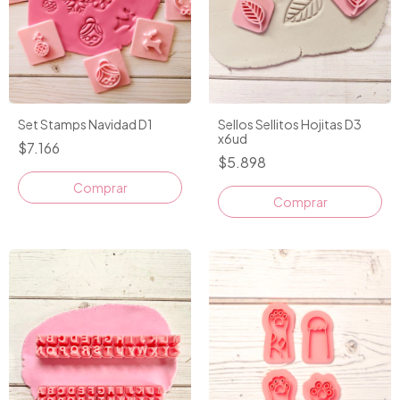
Set Stamps Navidad D1
Sellos Sellitos Hojitas D3
x6ud
$7.166
$5.898