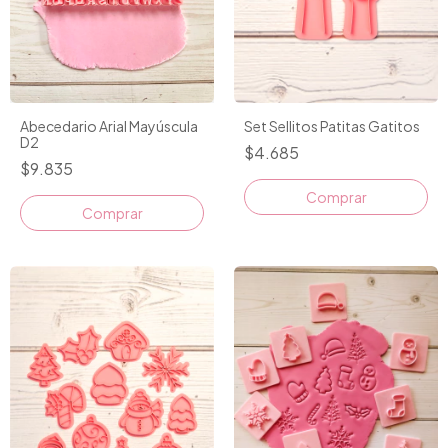
Set Sellitos Patitas Gatitos
Abecedario Arial Mayúscula
D2
$4.685
$9.835
Comprar