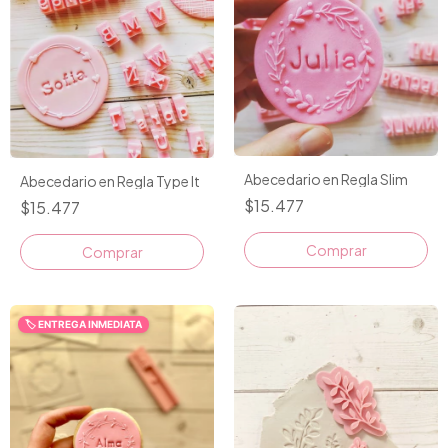
Abecedario en Regla Slim
Abecedario en Regla Type It
$15.477
$15.477
🏷️ ENTREGA INMEDIATA