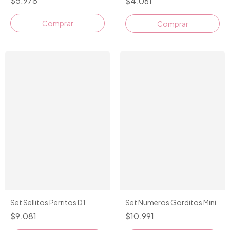
$5.978
$4.061
Set Sellitos Perritos D1
Set Numeros Gorditos Mini
$9.081
$10.991