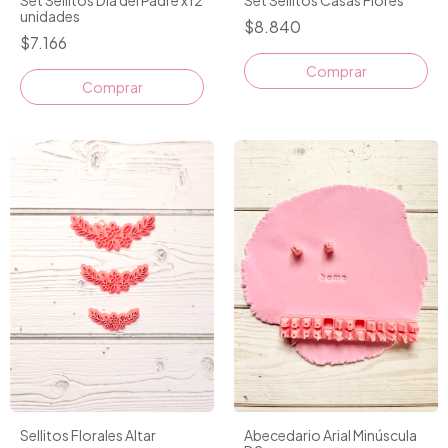
Set Sellitos Día del Padre x12
Set Sellitos Casas Flores
unidades
$8.840
$7.166
Sellitos Florales Altar
Abecedario Arial Minúscula