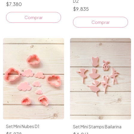
D2
$7.380
$9.835
Comprar
Set Mini Nubes D1
Set Mini Stamps Bailarina