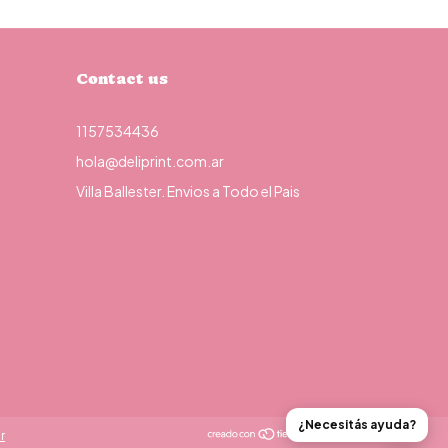
Contact us
1157534436
hola@deliprint.com.ar
Villa Ballester. Envios a Todo el Pais
¿Necesitás ayuda?
r