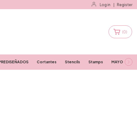
Log in
|
Register
(
0
)
PREDISEÑADOS
Cortantes
Stencils
Stamps
MAYORISTAS