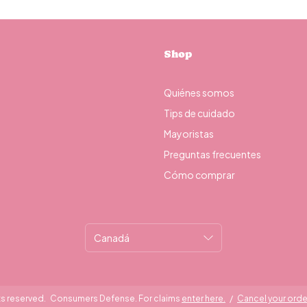
Shop
Quiénes somos
Tips de cuidado
Mayoristas
Preguntas frecuentes
Cómo comprar
ts reserved.
Consumers Defense. For claims
enter here.
/
Cancel your orde