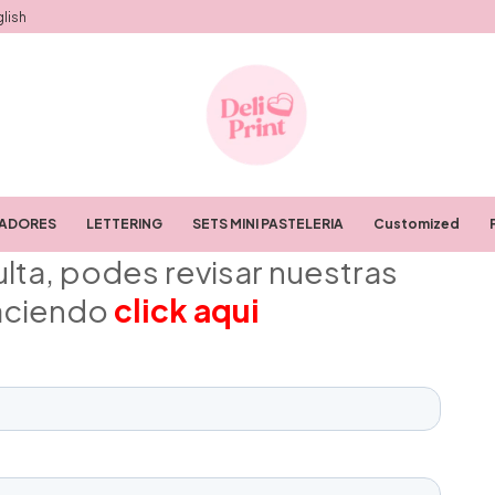
lish
RADORES
LETTERING
SETS MINI PASTELERIA
Customized
ulta, podes revisar nuestras
aciendo
click aqui