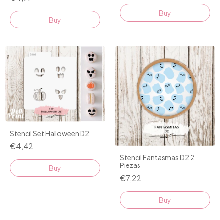
Buy
Stencil Set Halloween D2
€4,42
Stencil Fantasmas D2 2
Piezas
€7,22