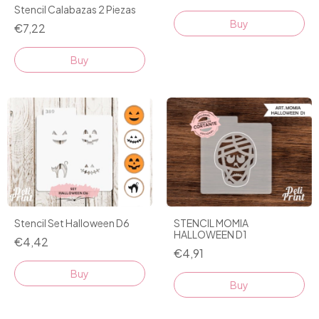
Stencil Calabazas 2 Piezas
€7,22
STENCIL MOMIA
Stencil Set Halloween D6
HALLOWEEN D1
€4,42
€4,91
Buy