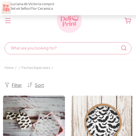
Home
/
/
Fechas Especiales
/
Filter
Sort