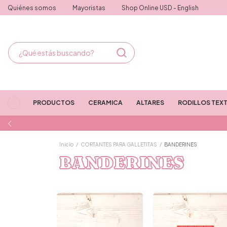
Quiénes somos
Mayoristas
Shop Online USD - English
PRODUCTOS
CERAMICA
ALTARES
RODILLOS TEX
Inicio
/
CORTANTES PARA GALLETITAS
/
BANDERINES
BANDERINES