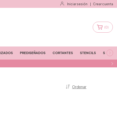
Iniciar sesión
|
Crear cuenta
(
0
)
IZADOS
PREDISEÑADOS
CORTANTES
STENCILS
STAMPS
Ordenar