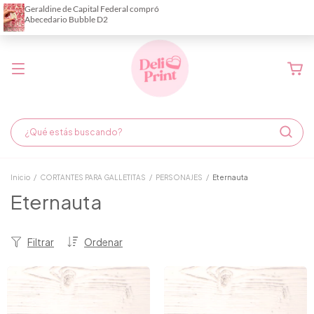
Demora de fabricación hasta 6 días hábiles
Inicio
/
CORTANTES PARA GALLETITAS
/
PERSONAJES
/
Eternauta
Eternauta
Filtrar
Ordenar