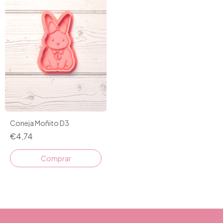
Coneja Moñito D3
€4,74
Comprar