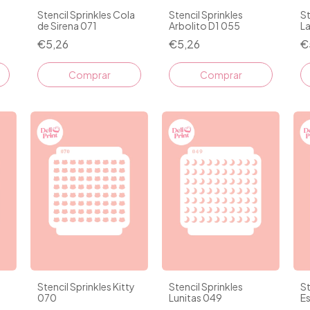
Stencil Sprinkles Cola
Stencil Sprinkles
St
de Sirena 071
Arbolito D1 055
L
€5,26
€5,26
€
Stencil Sprinkles Kitty
Stencil Sprinkles
St
070
Lunitas 049
Es