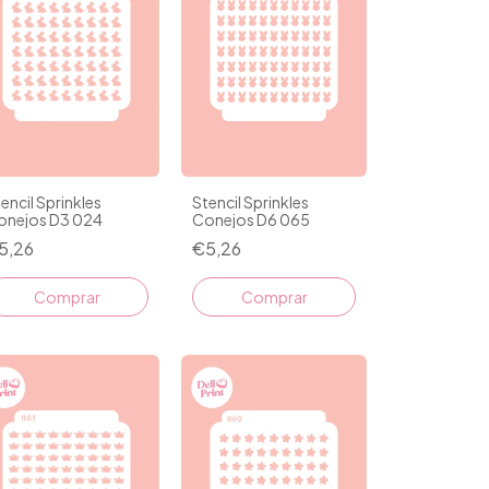
encil Sprinkles
Stencil Sprinkles
onejos D3 024
Conejos D6 065
5,26
€5,26