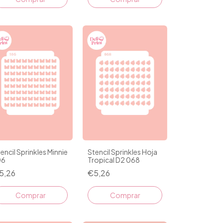
Stencil Sprinkles Hoja
encil Sprinkles Minnie
Tropical D2 068
06
€5,26
5,26