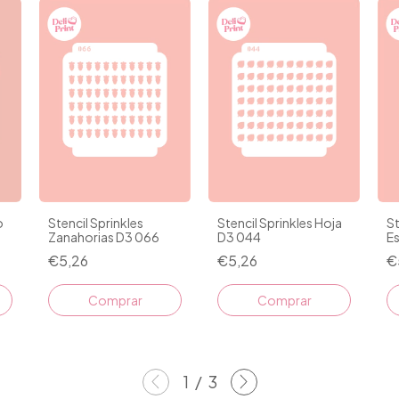
o
Stencil Sprinkles
Stencil Sprinkles Hoja
St
Zanahorias D3 066
D3 044
Es
€5,26
€5,26
€
1
/
3