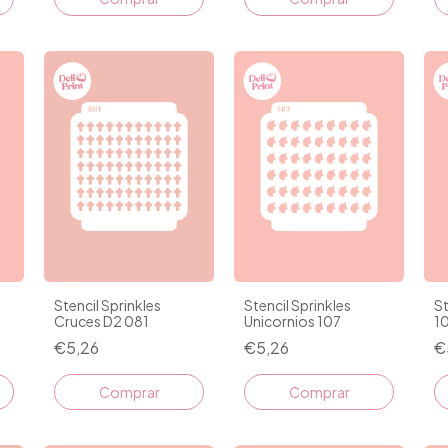
Stencil Sprinkles
Stencil Sprinkles
St
Cruces D2 081
Unicornios 107
1
€5,26
€5,26
€