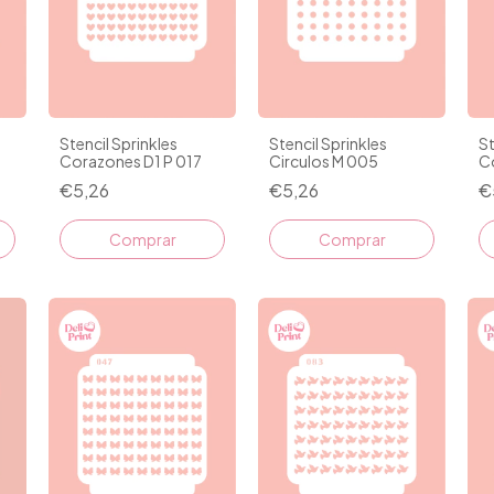
Stencil Sprinkles
Stencil Sprinkles
St
Corazones D1 P 017
Circulos M 005
C
€5,26
€5,26
€