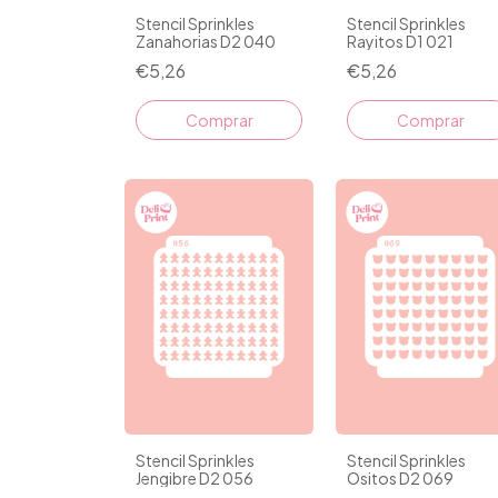
Stencil Sprinkles
Stencil Sprinkles
Zanahorias D2 040
Rayitos D1 021
€5,26
€5,26
Stencil Sprinkles
Stencil Sprinkles
Jengibre D2 056
Ositos D2 069