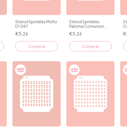
Stencil Sprinkles Moño
Stencil Sprinkles
St
D1 047
Paloma Comunion
C
083
€5,26
€5,26
€