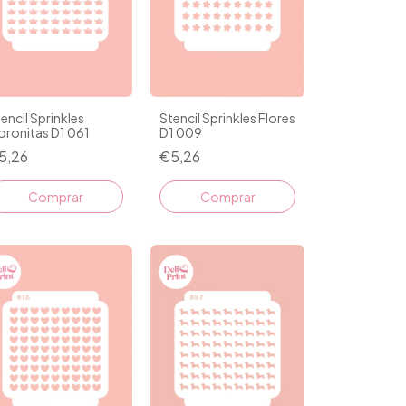
encil Sprinkles
Stencil Sprinkles Flores
oronitas D1 061
D1 009
5,26
€5,26