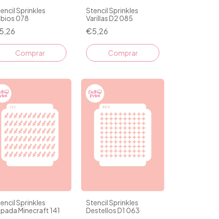
encil Sprinkles
Stencil Sprinkles
abios 078
Varillas D2 085
5,26
€5,26
encil Sprinkles
Stencil Sprinkles
pada Minecraft 141
Destellos D1 063