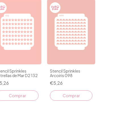
encil Sprinkles
Stencil Sprinkles
trellas de Mar D2 132
Arcoiris 098
5,26
€5,26