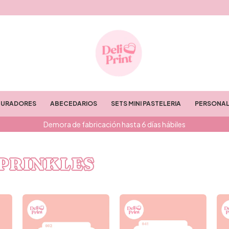
TURADORES
ABECEDARIOS
SETS MINI PASTELERIA
PERSONAL
Demora de fabricación hasta 6 días hábiles
SPRINKLES