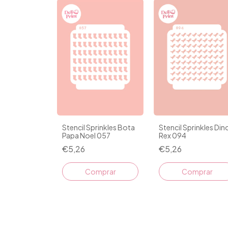
Stencil Sprinkles Bota
Stencil Sprinkles Din
Papa Noel 057
Rex 094
€5,26
€5,26