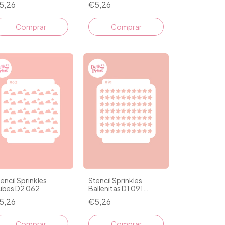
5,26
€5,26
encil Sprinkles
Stencil Sprinkles
ubes D2 062
Ballenitas D1 091
Estrellas de Mar
5,26
€5,26