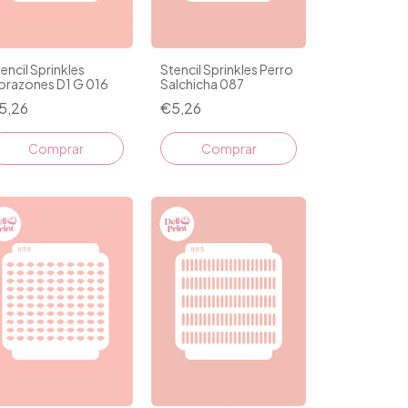
encil Sprinkles
Stencil Sprinkles Perro
orazones D1 G 016
Salchicha 087
5,26
€5,26