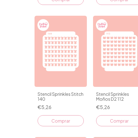
Stencil Sprinkles Stitch
Stencil Sprinkles
140
Moños D2 112
€5,26
€5,26