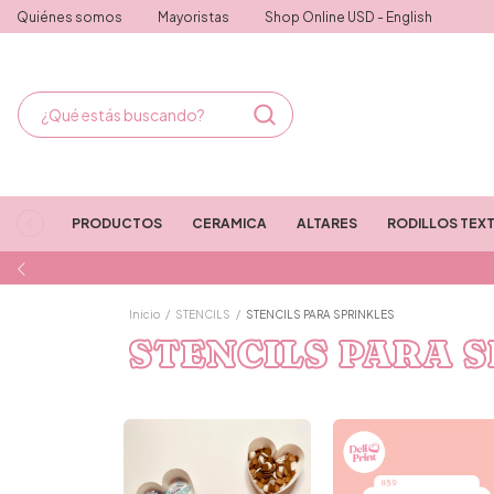
Quiénes somos
Mayoristas
Shop Online USD - English
PRODUCTOS
CERAMICA
ALTARES
RODILLOS TEX
Inicio
/
STENCILS
/
STENCILS PARA SPRINKLES
STENCILS PARA 