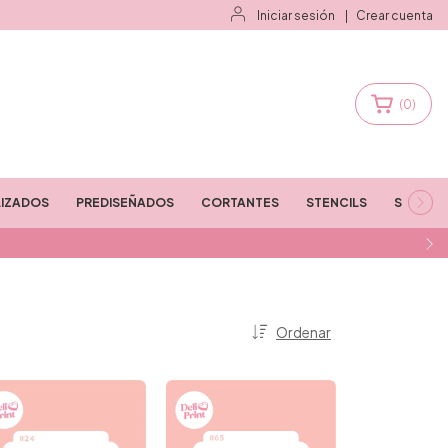
Iniciar sesión
|
Crear cuenta
(
0
)
IZADOS
PREDISEÑADOS
CORTANTES
STENCILS
STAMPS
Ordenar