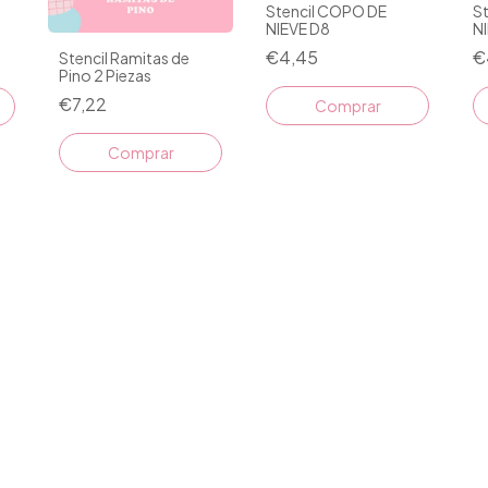
Stencil COPO DE
S
NIEVE D8
N
€4,45
€
Stencil Ramitas de
Pino 2 Piezas
€7,22
Comprar