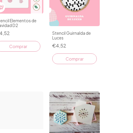
encil Elementos de
avidad D2
4,52
Stencil Guirnalda de
Luces
€4,52