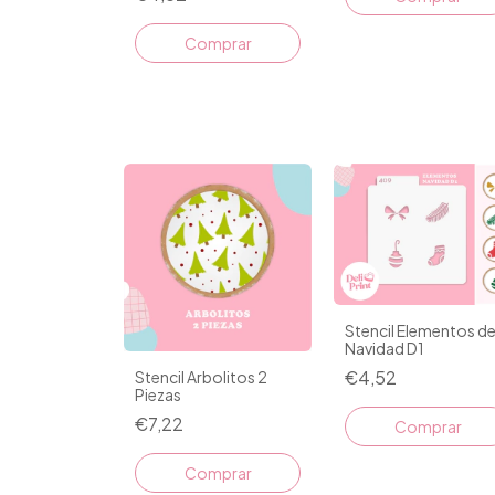
Stencil Elementos d
Navidad D1
€4,52
Stencil Arbolitos 2
Piezas
€7,22