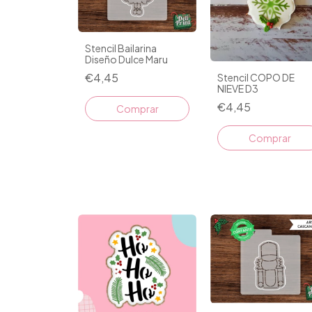
Stencil Bailarina
Diseño Dulce Maru
€4,45
Stencil COPO DE
NIEVE D3
€4,45
Comprar