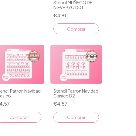
Stencil MUÑECO DE
NIEVE PYO D01
€4,91
Comprar
encil Patron Navidad
Stencil Patron Navidad
lasico
Clasico D2
4,57
€4,57