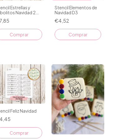
encil Estrellas y
Stencil Elementos de
bolitos Navidad 2
Navidad D3
ezas
7,85
€4,52
encil Feliz Navidad
4,45