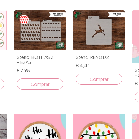
Stencil BOTITAS 2
Stencil RENO D2
e
PIEZAS
€4,45
€7,98
St
Ho
€