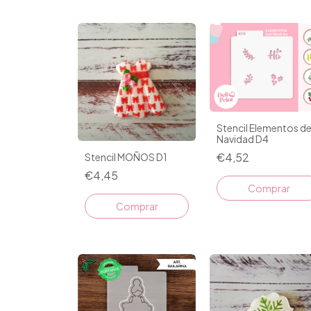
Stencil Elementos d
Navidad D4
€4,52
Stencil MOÑOS D1
€4,45