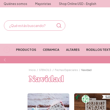
Quiénes somos
Mayoristas
Shop Online USD - English
PRODUCTOS
CERAMICA
ALTARES
RODILLOS TEX
Inicio
/
STENCILS
/
Fechas Especiales
/
Navidad
Navidad