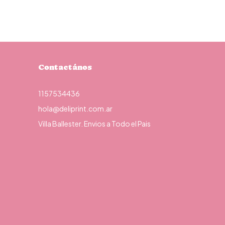
Contactános
1157534436
hola@deliprint.com.ar
Villa Ballester. Envios a Todo el Pais