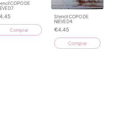
tencil COPO DE
IEVE D7
4,45
Stencil COPO DE
NIEVE D4
€4,45
Comprar