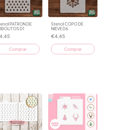
tencil PATRON DE
Stencil COPO DE
RBOLITOS D1
NIEVE D6
4,45
€4,45