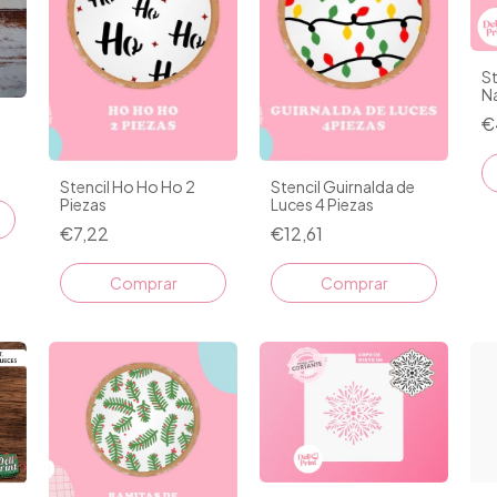
St
N
€
Stencil Ho Ho Ho 2
Stencil Guirnalda de
Piezas
Luces 4 Piezas
€7,22
€12,61