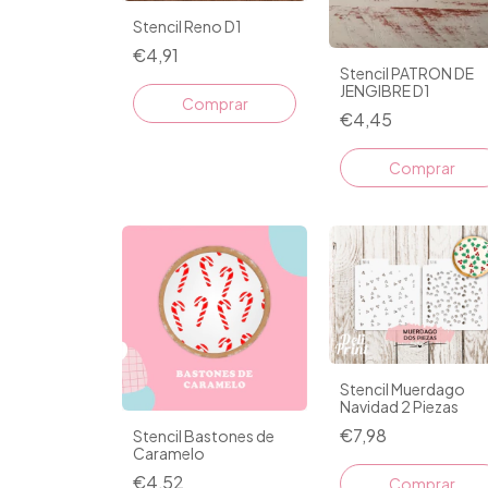
Stencil Reno D1
€4,91
Stencil PATRON DE
JENGIBRE D1
Comprar
€4,45
Stencil Muerdago
Navidad 2 Piezas
€7,98
Stencil Bastones de
Caramelo
€4,52