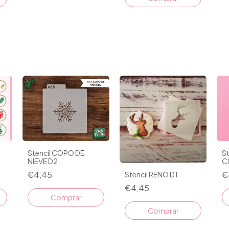
Stencil COPO DE
e
St
NIEVE D2
C
€4,45
€
Stencil RENO D1
€4,45