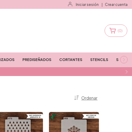
Iniciar sesión
|
Crear cuenta
(
0
)
IZADOS
PREDISEÑADOS
CORTANTES
STENCILS
STAMPS
Ordenar