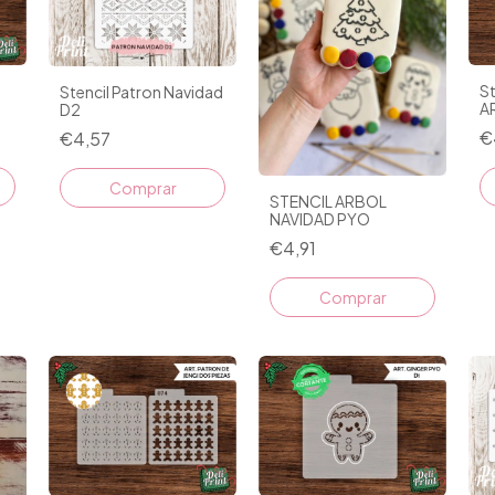
S
Stencil Patron Navidad
A
D2
€
€4,57
STENCIL ARBOL
NAVIDAD PYO
€4,91
Comprar