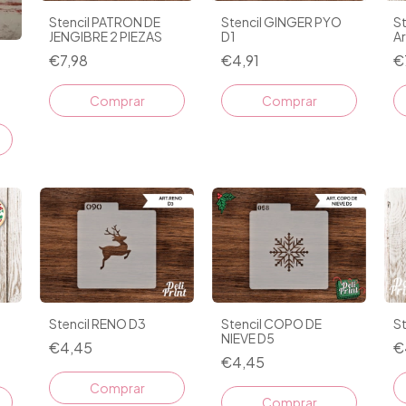
Stencil PATRON DE
Stencil GINGER PYO
St
JENGIBRE 2 PIEZAS
D1
Ar
Pi
€7,98
€4,91
€
Comprar
Stencil RENO D3
Stencil COPO DE
St
NIEVE D5
€4,45
€
€4,45