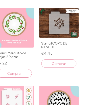
Stencil COPO DE
NIEVE D1
€4,45
encil Marquito de
jas 2 Piezas
7,22