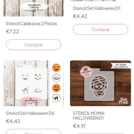
Stencil Set Halloween D1
€4,42
Stencil Calabazas 2 Piezas
€7,22
STENCIL MOMIA
Stencil Set Halloween D6
HALLOWEEN D1
€4,42
€4,91