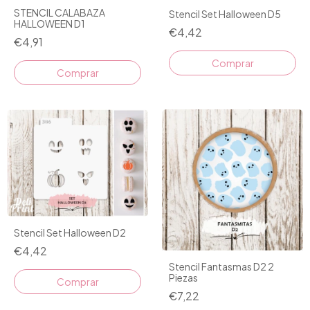
STENCIL CALABAZA
Stencil Set Halloween D5
HALLOWEEN D1
€4,42
€4,91
Comprar
Stencil Set Halloween D2
€4,42
Stencil Fantasmas D2 2
Piezas
€7,22