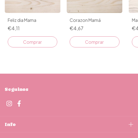
Feliz dia Mama
Corazon Mamá
Ma
€4,11
€4,67
€4
Comprar
Comprar
Seguinos
Info