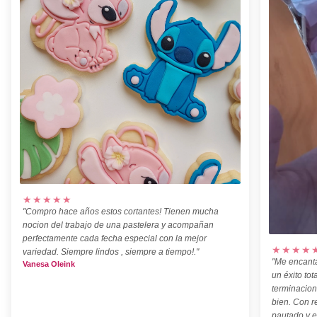
★★★★★
"Compro hace años estos cortantes! Tienen mucha
nocion del trabajo de una pastelera y acompañan
perfectamente cada fecha especial con la mejor
★★★★
variedad. Siempre lindos , siempre a tiempo!."
"Me encanta
Vanesa Oleink
un éxito tot
terminacion
bien. Con r
pautado y e