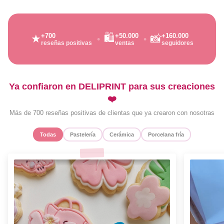
🛍️
+700
+50.000
+160.000
★
📸
reseñas positivas
ventas
seguidores
Ya confiaron en DELIPRINT para sus creaciones
❤️
Más de 700 reseñas positivas de clientas que ya crearon con nosotras
Todas
Pastelería
Cerámica
Porcelana fría