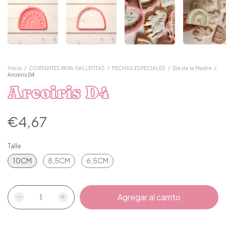
Inicio
/
CORTANTES PARA GALLETITAS
/
FECHAS ESPECIALES
/
Dia de la Madre
/
Arcoiris D4
Arcoiris D4
€4,67
Talle
10CM
8,5CM
6,5CM