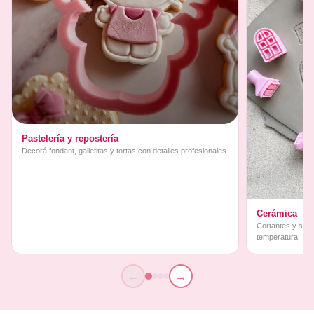
Pastelería y repostería
Decorá fondant, galletitas y tortas con detalles profesionales
Cerámica
Cortantes y sello
temperatura
←
→