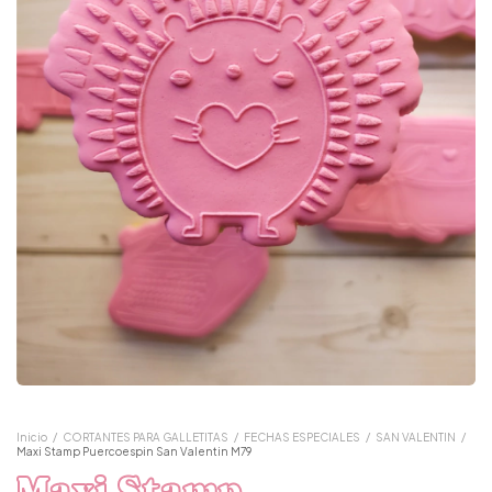
Inicio
/
CORTANTES PARA GALLETITAS
/
FECHAS ESPECIALES
/
SAN VALENTIN
/
Maxi Stamp Puercoespin San Valentin M79
Maxi Stamp