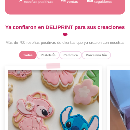
reseñas positivas
ventas
seguidores
Ya confiaron en DELIPRINT para sus creaciones
❤️
Más de 700 reseñas positivas de clientas que ya crearon con nosotras
Todas
Pastelería
Cerámica
Porcelana fría