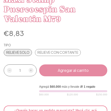
Puercoespin San
Valentin M79
€8,83
TIPO
RELIEVE SOLO
RELIEVE CON CORTANTE
Agregá
$60.000
más y llevate 🎁
1 regalo
$60.000
$120.000
$150.000
¿Querés hacer un pedido mayorista? Hacé clic acá