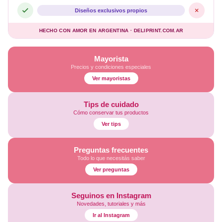
Diseños exclusivos propios
HECHO CON AMOR EN ARGENTINA · DELIPRINT.COM.AR
Mayorista
Precios y condiciones especiales
Ver mayoristas
Tips de cuidado
Cómo conservar tus productos
Ver tips
Preguntas frecuentes
Todo lo que necesitás saber
Ver preguntas
Seguinos en Instagram
Novedades, tutoriales y más
Ir al Instagram