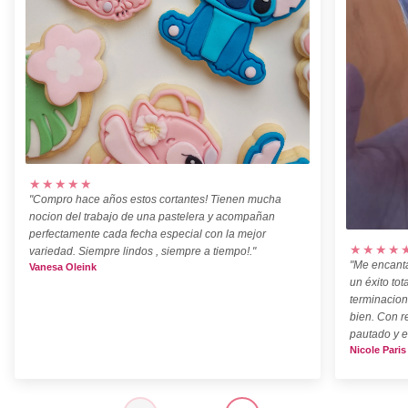
★★★★★
"Compro hace años estos cortantes! Tienen mucha
nocion del trabajo de una pastelera y acompañan
perfectamente cada fecha especial con la mejor
★★★★
variedad. Siempre lindos , siempre a tiempo!."
"Me encanta
Vanesa Oleink
un éxito tot
terminacion
bien. Con r
pautado y e
Nicole Paris