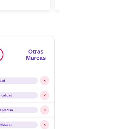
Otras
Marcas
idad
y calidad
y preciso
imizados