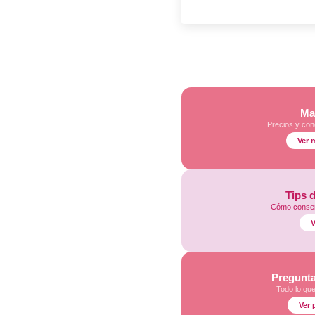
Ma
Precios y con
Ver 
Tips 
Cómo conser
V
Pregunta
Todo lo qu
Ver 