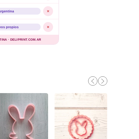
argentina
vos propios
NA · DELIPRINT.COM.AR