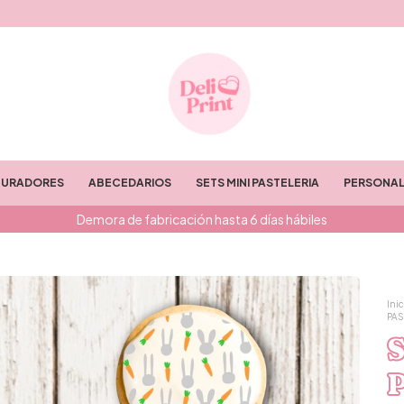
TURADORES
ABECEDARIOS
SETS MINI PASTELERIA
PERSONAL
Demora de fabricación hasta 6 días hábiles
Inic
PA
S
P