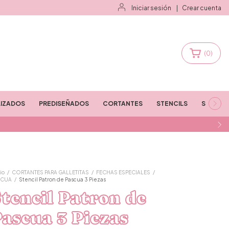
Iniciar sesión
|
Crear cuenta
(
0
)
IZADOS
PREDISEÑADOS
CORTANTES
STENCILS
STAMPS
io
/
CORTANTES PARA GALLETITAS
/
FECHAS ESPECIALES
/
SCUA
/
Stencil Patron de Pascua 3 Piezas
tencil Patron de
ascua 3 Piezas