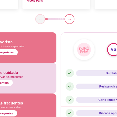
Nicole Paris
←
→
yorista
diciones especiales
VS
mayoristas
de cuidado
Durabil
var tus productos
er tips
Resistencia 
Corte limpio 
s frecuentes
e necesitás saber
Diseños opt
preguntas