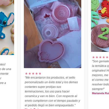
★★★★★
"Son geniale
tes!
la temática 
o de una
originales! H
★★★★★
amente
mejores, me
"Me encantaron los productos, el sello
r
el correo me
personalizado un éxito total y los demas
pre a
resolver todo
cortantes super prolijas sus
siempre!"
terminaciones, los uso para hacer
Marianela Ru
ceramica y van re bien. Con respecto al
envio cumplieron con el tiempo pautado y
el pedido llegó re bien empaquetado."