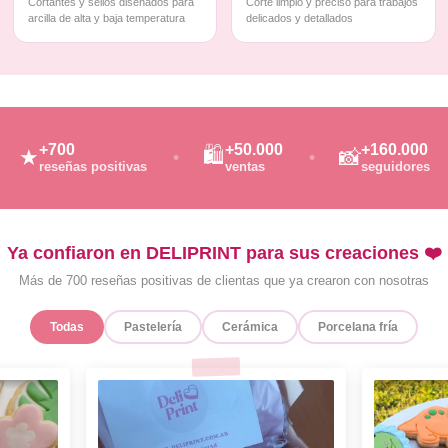
Cortantes y sellos diseñados para
Corte limpio y preciso para trabajos
arcilla de alta y baja temperatura
delicados y detallados
+700
+50.000
+160.000
🛍️
★
📸
reseñas positivas
ventas
seguidores
Ya confiaron en DELIPRINT para sus creaciones ❤️
Más de 700 reseñas positivas de clientas que ya crearon con nosotras
Todas
Pastelería
Cerámica
Porcelana fría