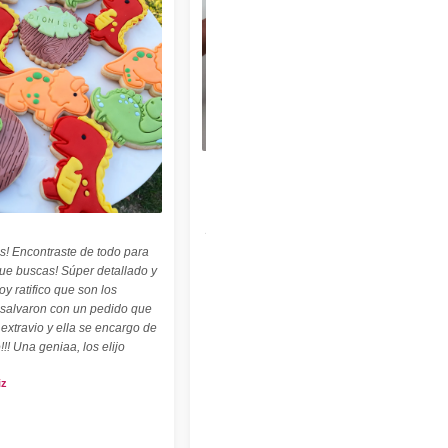
★★★★★
"Felices con nuestro sello personalizado !
Perfecto para cerámica ! ♡ ☆ Las
palabritas y abecedario también son
geniales ! ☆"
s! Encontraste de todo para
Carolina Kuttel
que buscas! Súper detallado y
oy ratifico que son los
 salvaron con un pedido que
 extravio y ella se encargo de
!!! Una geniaa, los elijo
iz